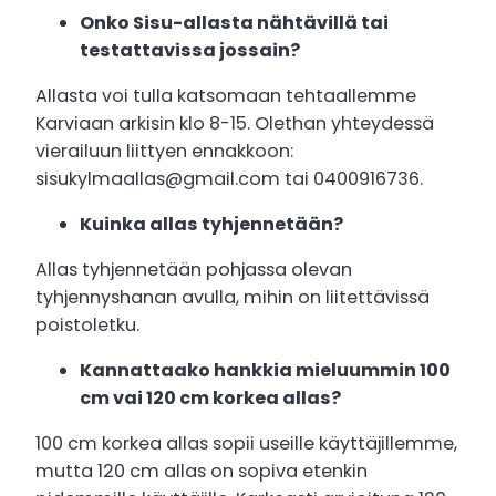
Onko Sisu-allasta nähtävillä tai
testattavissa jossain?
Allasta voi tulla katsomaan tehtaallemme
Karviaan arkisin klo 8-15. Olethan yhteydessä
vierailuun liittyen ennakkoon:
sisukylmaallas@gmail.com tai 0400916736.
Kuinka allas tyhjennetään?
Allas tyhjennetään pohjassa olevan
tyhjennyshanan avulla, mihin on liitettävissä
poistoletku.
Kannattaako hankkia mieluummin 100
cm vai 120 cm korkea allas?
100 cm korkea allas sopii useille käyttäjillemme,
mutta 120 cm allas on sopiva etenkin