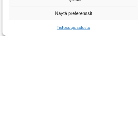
näin parhaiten.
Näytä preferenssit
Miten kauan toimituksessa kestää?
Tietosuojaseloste
Toimituksessa kestää tyypillisesti noin 1-2
viikkoa.
Miten allasta voi viilentää?
Allasta voi viilentää laittamalla tänne
jääpaloja ja vaihtamalla veden kesäaikaan,
mikäli tämä on ehtinyt lämmetä merkittävästi.
Syksyllä ja talvella altaan vesi on luonnollisesti
viileämpää ja pysyy viileänä.
Miten allas toimitetaan?
Toimitusehdot löytyy täältä >