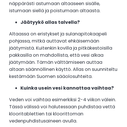
näppärästi astumaan altaaseen sisälle,
istumaan siellä ja poistumaan altaasta.
Jäätyykö allas talvella?
Altaassa on eristykset ja sulanapitokaapeli
pohjassa, mitkä auttavat ehkäisemään
jäätymistä. Kuitenkin kovilla ja pitkäkestoisilla
pakkasilla on mahdollista, että vesi alkaa
jäätymään. Tämän välttämiseen auttaa
altaan säännöllinen käyttö. Allas on suunniteltu
kestämään Suomen sääolosuhteita.
Kuinka usein vesi kannattaa vaihtaa?
Veden voi vaihtaa esimerkiksi 2-4 viikon välein.
Tässä välissä voi halutessaan puhdistaa vettä
klooritablettien tai kloorittoman
vedenpuhdistusaineen avulla.