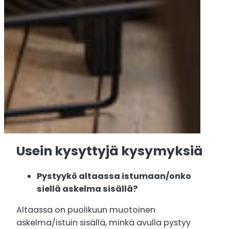
Usein kysyttyjä kysymyksiä
Pystyykö altaassa istumaan/onko
siellä askelma sisällä?
Altaassa on puolikuun muotoinen
askelma/istuin sisällä, minkä avulla pystyy