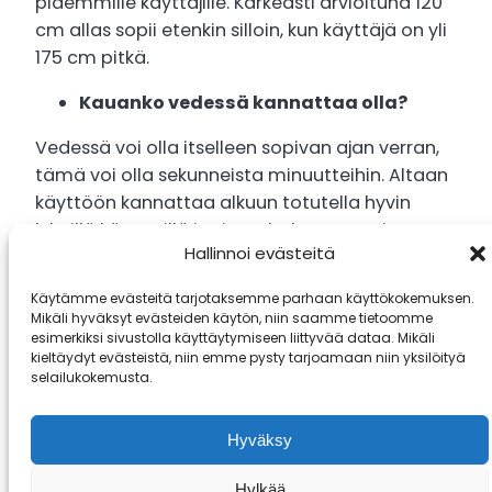
pidemmille käyttäjille. Karkeasti arvioituna 120
cm allas sopii etenkin silloin, kun käyttäjä on yli
175 cm pitkä.
Kauanko vedessä kannattaa olla?
Vedessä voi olla itselleen sopivan ajan verran,
tämä voi olla sekunneista minuutteihin. Altaan
käyttöön kannattaa alkuun totutella hyvin
lyhyillä käynneillä ja sitten halutessaan ja
Hallinnoi evästeitä
tuntemuksien mukaan altaassa oloaikaa voi
pidentää. Hyötyjä saa jo lyhyemmälläkin
Käytämme evästeitä tarjotaksemme parhaan käyttökokemuksen.
altaassa olemisella.
Mikäli hyväksyt evästeiden käytön, niin saamme tietoomme
esimerkiksi sivustolla käyttäytymiseen liittyvää dataa. Mikäli
Miten usein allasta voi käyttää?
kieltäydyt evästeistä, niin emme pysty tarjoamaan niin yksilöityä
selailukokemusta.
Allasta voi käyttää oman mielen ja
tuntemusten mukaan esimerkiksi päivittäin tai
Hyväksy
viikoittain. Parhaat hyödyt saa säännöllisellä
käytöllä ja keho myös tottuu altaan käyttöön
Hylkää