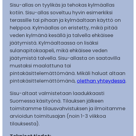
Sisu-allas on tyylikäs ja tehokas kylmäallas
kotiin. Sisu-allas soveltuu hyvin esimerkiksi
terassille tai pihaan ja kylmäaltaan käyttö on
helppoa. Kylmäallas on eristetty, mikä pitää
veden kylmänä kesällä ja talvella ehkäisee
jäätymistä. Kylmäaltaassa on lisäksi
sulanapitokaapeli, mikä ehkäisee veden
jäätymistä talvella. Sisu-allasta on saatavilla
mustaksi maalattuna tai
pintakäsittelemättömänä. Mikäli haluat altaan
pintakäsittelemättömänä,
olethan yhteydessä
.
Sisu-altaat valmistetaan laadukkaasti
Suomessa käsityönä. Tilauksen jälkeen
toimitamme tilausvahvistuksen ja ilmoitamme
arvioidun toimitusajan (noin 1-3 viikkoa
tilauksesta).